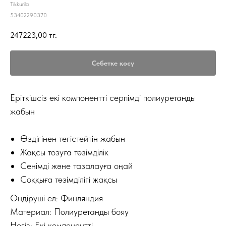
Tikkurila
53402290370
247223,00
тг.
Себетке қосу
Еріткішсіз екі компонентті серпімді полиуретанды
жабын
Өздігінен тегістейтін жабын
Жақсы тозуға төзімділік
Сенімді және тазалауға оңай
Соққыға төзімділігі жақсы
Өндіруші ел: Финляндия
Материал: Полиуретанды бояу
Негіз: Екі компонентті