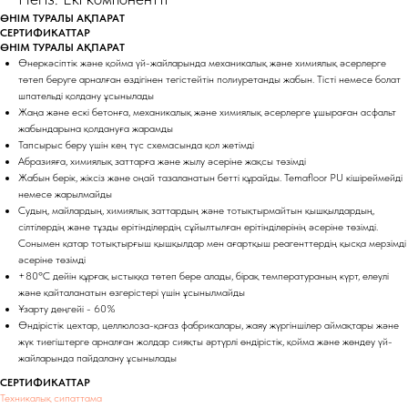
ӨНІМ ТУРАЛЫ АҚПАРАТ
СЕРТИФИКАТТАР
ӨНІМ ТУРАЛЫ АҚПАРАТ
Өнеркәсіптік және қойма үй-жайларында механикалық және химиялық әсерлерге
төтеп беруге арналған өздігінен тегістейтін полиуретанды жабын. Тісті немесе болат
шпательді қолдану ұсынылады
Жаңа және ескі бетонға, механикалық және химиялық әсерлерге ұшыраған асфальт
жабындарына қолдануға жарамды
Тапсырыс беру үшін кең түс схемасында қол жетімді
Абразияға, химиялық заттарға және жылу әсеріне жақсы төзімді
Жабын берік, жіксіз және оңай тазаланатын бетті құрайды. Temafloor PU кішіреймейді
немесе жарылмайды
Судың, майлардың, химиялық заттардың және тотықтырмайтын қышқылдардың,
сілтілердің және тұзды ерітінділердің сұйылтылған ерітінділерінің әсеріне төзімді.
Сонымен қатар тотықтырғыш қышқылдар мен ағартқыш реагенттердің қысқа мерзімді
әсеріне төзімді
+80ºС дейін құрғақ ыстыққа төтеп бере алады, бірақ температураның күрт, елеулі
және қайталанатын өзгерістері үшін ұсынылмайды
Ұзарту деңгейі - 60%
Өндірістік цехтар, целлюлоза-қағаз фабрикалары, жаяу жүргіншілер аймақтары және
жүк тиегіштерге арналған жолдар сияқты әртүрлі өндірістік, қойма және жөндеу үй-
жайларында пайдалану ұсынылады
СЕРТИФИКАТТАР
Техникалық сипаттама