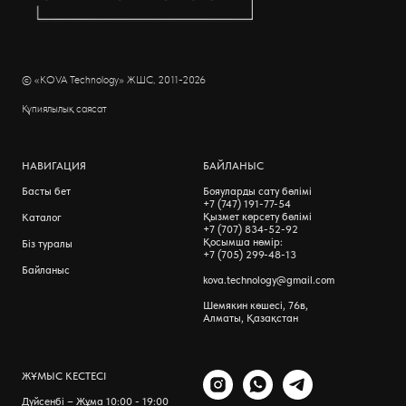
© «KOVA Technology» ЖШС, 2011-2026
Қүпиялылық саясат
НАВИГАЦИЯ
БАЙЛАНЫC
Басты бет
Бояуларды сату бөлімі
+7 (747) 191-77-54
Қызмет көрсету бөлімі
Каталог
+7 (707) 834-52-92
Қосымша нөмір:
Біз туралы
+7 (705) 299-48-13
Байланыс
kova.technology@gmail.com
Шемякин көшесі, 76в,
Алматы, Қазақстан
ЖҰМЫС КЕСТЕСІ
Дүйсенбі – Жұма 10:00 - 19:00