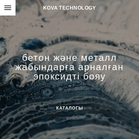
KOVA TECHNOLOGY
бетон және металл
жабындарға арналған
эпоксидті бояу
КАТАЛОГЫ