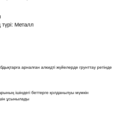
я
 түрі: Металл
бдықтарға арналған алкидті жүйелерде грунттау ретінде
рының ішіндегі беттерге қолданылуы мүмкін
үшін ұсынылады