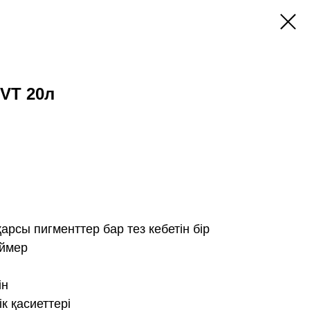
VT 20л
арсы пигменттер бар тез кебетін бір
аймер
ін
к қасиеттері