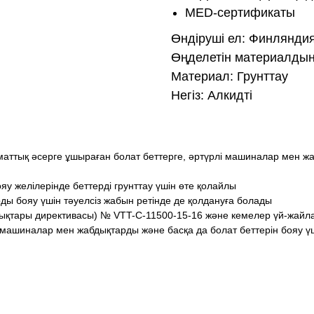
MED-сертификаты
Өндіруші ел: Финлянди
Өңделетін материалдың
Материал: Грунттау
Негіз: Алкидті
маттық әсерге ұшыраған болат беттерге, әртүрлі машиналар мен жа
 желілерінде беттерді грунттау үшін өте қолайлы
ы бояу үшін тәуелсіз жабын ретінде де қолдануға болады
ықтары директивасы) № VTT-C-11500-15-16 және кемелер үй-жайла
і машиналар мен жабдықтарды және басқа да болат беттерін бояу 