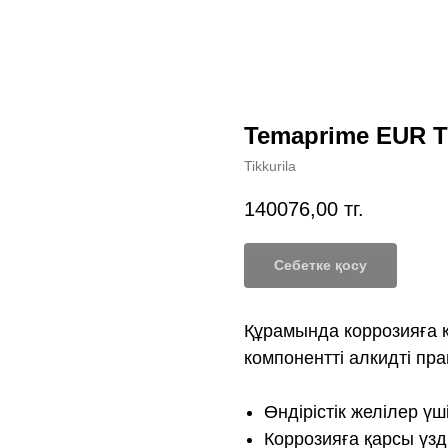
Temaprime EUR T
Tikkurila
140076,00
тг.
Себетке қосу
Құрамында коррозияға қ
компонентті алкидті пр
Өндірістік желілер үш
Коррозияға қарсы үзді