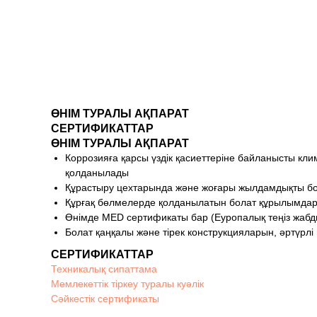
ӨНІМ ТУРАЛЫ АҚПАРАТ
СЕРТИФИКАТТАР
ӨНІМ ТУРАЛЫ АҚПАРАТ
Коррозияға қарсы үздік қасиеттеріне байланысты кли
қолданылады
Құрастыру цехтарында және жоғары жылдамдықты бояу
Құрғақ бөлмелерде қолданылатын болат құрылымдард
Өнімде MED сертификаты бар (Еуропалық теңіз жабд
Болат қаңқалы және тірек конструкцияларын, әртүрл
СЕРТИФИКАТТАР
Техникалық сипаттама
Мемлекеттік тіркеу туралы куәлік
Сәйкестік сертификаты