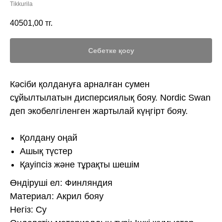
Tikkurila
40501,00
тг.
Себетке қосу
Кәсіби қолдануға арналған сумен
сұйылтылатын дисперсиялық бояу. Nordic Swan
деп экобелгіленген жартылай күңгірт бояу.
Қолдану оңай
Ашық түстер
Қауіпсіз және тұрақты шешім
Өндіруші ел: Финляндия
Материал: Акрил бояу
Негіз: Су