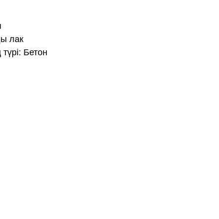
я
ы лак
түрі: Бетон