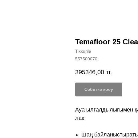
Temafloor 25 Clea
Tikkurila
557500070
395346,00
тг.
Себетке қосу
Ауа ылғалдылығымен қа
лак
Шаң байланыстыраты