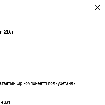
r 20л
таятын бір компонентті полиуретанды
н зат