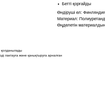
Бетті қорғайды
Өндіруші ел: Финлянди
Материал: Полиуретанд
Өңделетін материалдың 
е қолданылады
ді лактауға және қанықтыруға арналған