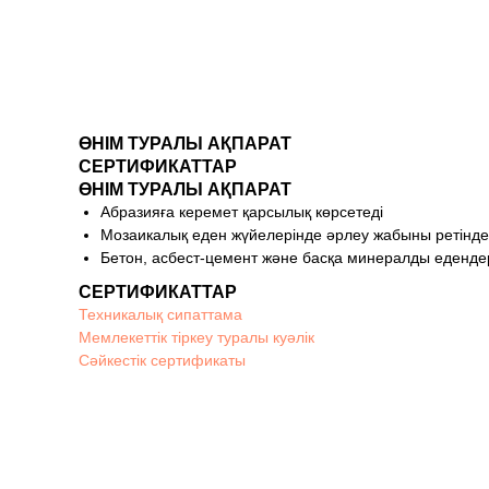
ӨНІМ ТУРАЛЫ АҚПАРАТ
СЕРТИФИКАТТАР
ӨНІМ ТУРАЛЫ АҚПАРАТ
Абразияға керемет қарсылық көрсетеді
Мозаикалық еден жүйелерінде әрлеу жабыны ретінд
Бетон, асбест-цемент және басқа минералды едендер
СЕРТИФИКАТТАР
Техникалық сипаттама
Мемлекеттік тіркеу туралы куәлік
Сәйкестік сертификаты