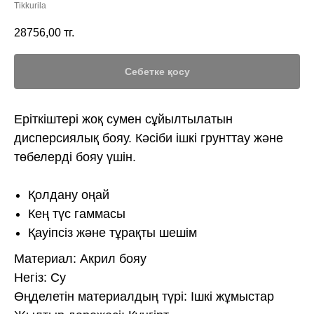
Tikkurila
28756,00
тг.
Себетке қосу
Еріткіштері жоқ сумен сұйылтылатын
дисперсиялық бояу. Кәсіби ішкі грунттау және
төбелерді бояу үшін.
Қолдану оңай
Кең түс гаммасы
Қауіпсіз және тұрақты шешім
Материал: Акрил бояу
Негіз: Су
Өңделетін материалдың түрі: Ішкі жұмыстар