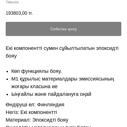
Tikkurila
193803,00
тг.
Себетке қосу
Екі компонентті сумен сұйылтылатын эпоксидті
бояу
Көп функциялы бояу.
М1 құрылыс материалдары эмиссиясының
жоғары класына ие
Ыңғайлы және пайдалануға оңай
Өндіруші ел: Финляндия
Негіз: Екі компонентті
Материал: Эпоксидті бояу